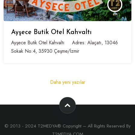
Ayşece Butik Otel Kahvaltı
Ayşece Butik Otel Kahvaltı Adres: Alaçatı, 13046
Sokak No:4, 35930 Çeşme/İzmir
Yazı
Daha yeni yazılar
gezinmesi
© 2013 - 2024 T2MEDYA® Copyright – All Rights Reserved By
T2MEDYA.COM