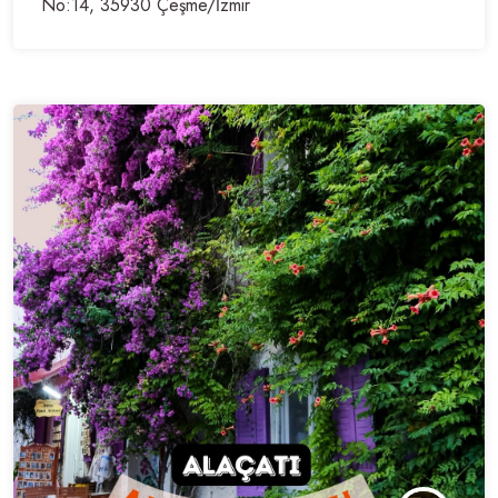
No:14, 35930 Çeşme/İzmir