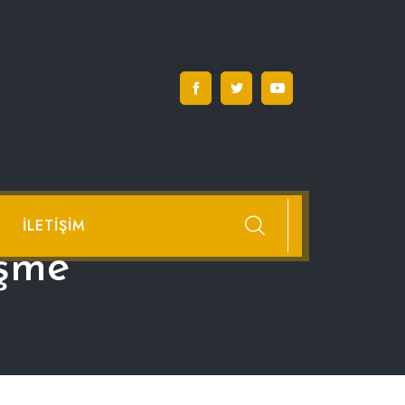
İLETIŞIM
eşme