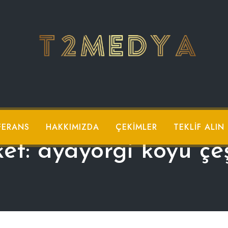
FERANS
HAKKIMIZDA
ÇEKIMLER
TEKLIF ALIN
ket:
ayayorgi koyu ç