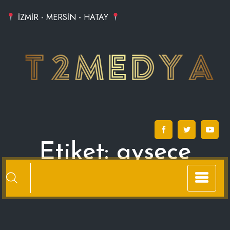
Skip
İZMİR - MERSİN - HATAY
to
content
Etiket:
aysece
alacati