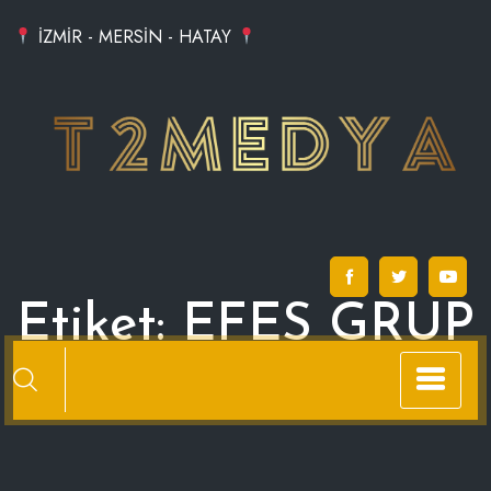
Skip
İZMİR - MERSİN - HATAY
to
content
Etiket:
EFES GRUP
LOJİSTİK