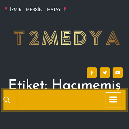
Skip
İZMİR - MERSİN - HATAY
to
content
Etiket:
Hacımemiş
Arena Otel