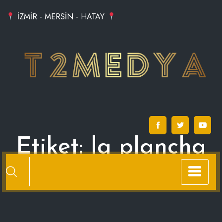
Skip
İZMİR - MERSİN - HATAY
to
content
Etiket:
la plancha
alaçatı