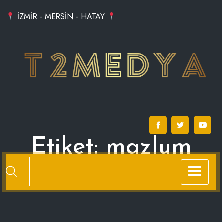
Skip
İZMİR - MERSİN - HATAY
to
content
Etiket:
mazlum
inşaat