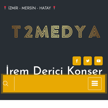
Skip
İZMİR - MERSİN - HATAY
to
content
İrem Derici Konser