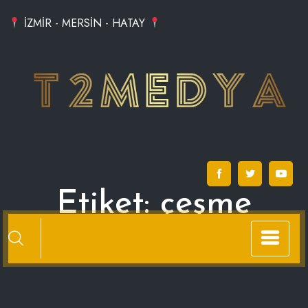
Skip
İZMİR - MERSİN - HATAY
to
content
Etiket:
çeşme
kahvaltı