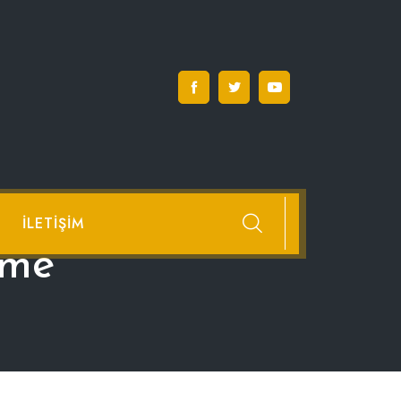
İLETIŞIM
şme