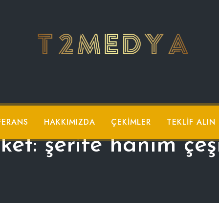
FERANS
HAKKIMIZDA
ÇEKIMLER
TEKLIF ALIN
iket:
şerife hanım çe